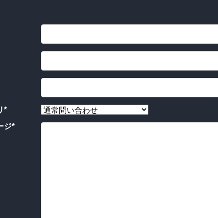
*
ージ*